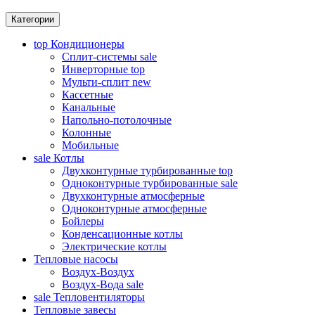
Категории
top
Кондиционеры
Сплит-системы
sale
Инверторные
top
Мульти-сплит
new
Кассетные
Канальные
Напольно-потолочные
Колонные
Мобильные
sale
Котлы
Двухконтурные турбированные
top
Одноконтурные турбированные
sale
Двухконтурные атмосферные
Одноконтурные атмосферные
Бойлеры
Конденсационные котлы
Электрические котлы
Тепловые насосы
Воздух-Воздух
Воздух-Вода
sale
sale
Тепловентиляторы
Тепловые завесы