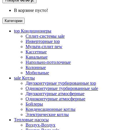
Tоваров
0
0.00 р.
В корзине пусто!
Категории
top
Кондиционеры
Сплит-системы
sale
Инверторные
top
Мульти-сплит
new
Кассетные
Канальные
Напольно-потолочные
Колонные
Мобильные
sale
Котлы
Двухконтурные турбированные
top
Одноконтурные турбированные
sale
Двухконтурные атмосферные
Одноконтурные атмосферные
Бойлеры
Конденсационные котлы
Электрические котлы
Тепловые насосы
Воздух-Воздух