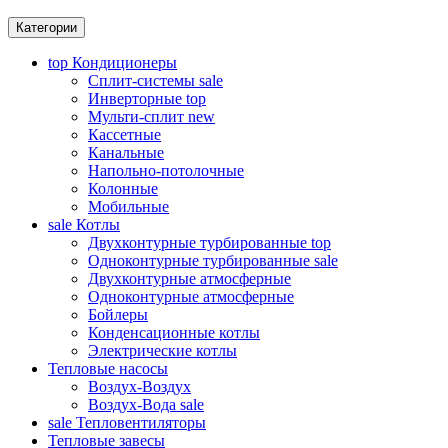
Категории
top
Кондиционеры
Сплит-системы
sale
Инверторные
top
Мульти-сплит
new
Кассетные
Канальные
Напольно-потолочные
Колонные
Мобильные
sale
Котлы
Двухконтурные турбированные
top
Одноконтурные турбированные
sale
Двухконтурные атмосферные
Одноконтурные атмосферные
Бойлеры
Конденсационные котлы
Электрические котлы
Тепловые насосы
Воздух-Воздух
Воздух-Вода
sale
sale
Тепловентиляторы
Тепловые завесы