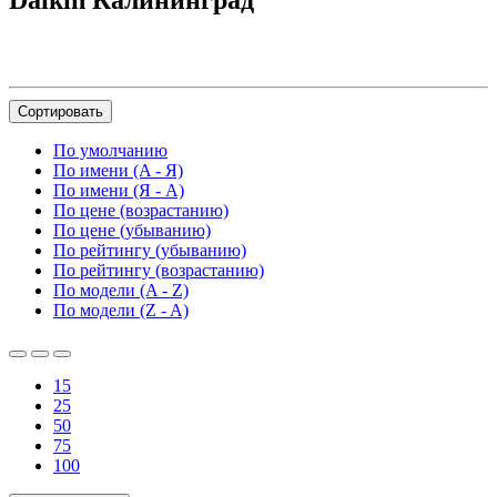
Daikin Калининград
Сортировать
По умолчанию
По имени (A - Я)
По имени (Я - A)
По цене (возрастанию)
По цене (убыванию)
По рейтингу (убыванию)
По рейтингу (возрастанию)
По модели (A - Z)
По модели (Z - A)
15
25
50
75
100