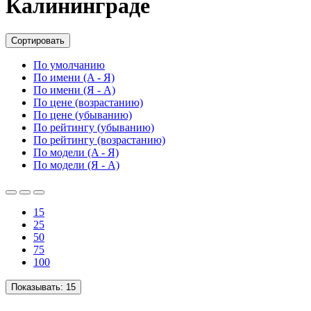
Калининграде
Сортировать
По умолчанию
По имени (A - Я)
По имени (Я - A)
По цене (возрастанию)
По цене (убыванию)
По рейтингу (убыванию)
По рейтингу (возрастанию)
По модели (A - Я)
По модели (Я - A)
15
25
50
75
100
Показывать:
15