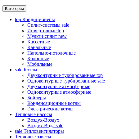
Категории
top
Кондиционеры
Сплит-системы
sale
Инверторные
top
Мульти-сплит
new
Кассетные
Канальные
Напольно-потолочные
Колонные
Мобильные
sale
Котлы
Двухконтурные турбированные
top
Одноконтурные турбированные
sale
Двухконтурные атмосферные
Одноконтурные атмосферные
Бойлеры
Конденсационные котлы
Электрические котлы
Тепловые насосы
Воздух-Воздух
Воздух-Вода
sale
sale
Тепловентиляторы
Тепловые завесы