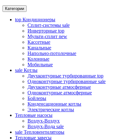
Категории
top
Кондиционеры
Сплит-системы
sale
Инверторные
top
Мульти-сплит
new
Кассетные
Канальные
Напольно-потолочные
Колонные
Мобильные
sale
Котлы
Двухконтурные турбированные
top
Одноконтурные турбированные
sale
Двухконтурные атмосферные
Одноконтурные атмосферные
Бойлеры
Конденсационные котлы
Электрические котлы
Тепловые насосы
Воздух-Воздух
Воздух-Вода
sale
sale
Тепловентиляторы
Тепловые завесы