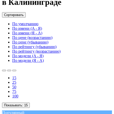
в Калининграде
Сортировать
По умолчанию
По имени (A - Я)
По имени (Я - A)
По цене (возрастанию)
По цене (убыванию)
По рейтингу (убыванию)
По рейтингу (возрастанию)
По модели (A - Я)
По модели (Я - A)
15
25
50
75
100
Показывать:
15
Популярный