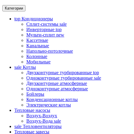
Категории
top
Кондиционеры
Сплит-системы
sale
Инверторные
top
Мульти-сплит
new
Кассетные
Канальные
Напольно-потолочные
Колонные
Мобильные
sale
Котлы
Двухконтурные турбированные
top
Одноконтурные турбированные
sale
Двухконтурные атмосферные
Одноконтурные атмосферные
Бойлеры
Конденсационные котлы
Электрические котлы
Тепловые насосы
Воздух-Воздух
Воздух-Вода
sale
sale
Тепловентиляторы
Тепловые завесы