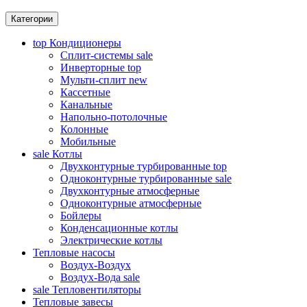
Категории
top
Кондиционеры
Сплит-системы
sale
Инверторные
top
Мульти-сплит
new
Кассетные
Канальные
Напольно-потолочные
Колонные
Мобильные
sale
Котлы
Двухконтурные турбированные
top
Одноконтурные турбированные
sale
Двухконтурные атмосферные
Одноконтурные атмосферные
Бойлеры
Конденсационные котлы
Электрические котлы
Тепловые насосы
Воздух-Воздух
Воздух-Вода
sale
sale
Тепловентиляторы
Тепловые завесы