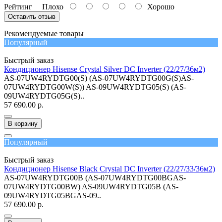
Рейтинг
Плохо
Хорошо
Оставить отзыв
Рекомендуемые товары
Популярный
Быстрый заказ
Кондиционер Hisense Crystal Silver DC Inverter (22/27/36м2)
AS-07UW4RYDTG00(S) (AS-07UW4RYDTG00G(S)AS-
07UW4RYDTG00W(S)) AS-09UW4RYDTG05(S) (AS-
09UW4RYDTG05G(S)..
57 690.00 р.
В корзину
Популярный
Быстрый заказ
Кондиционер Hisense Black Crystal DC Inverter (22/27/33/36м2)
AS-07UW4RYDTG00B (AS-07UW4RYDTG00BGAS-
07UW4RYDTG00BW) AS-09UW4RYDTG05B (AS-
09UW4RYDTG05BGAS-09..
57 690.00 р.