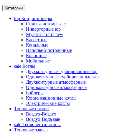
Категории
top
Кондиционеры
Сплит-системы
sale
Инверторные
top
Мульти-сплит
new
Кассетные
Канальные
Напольно-потолочные
Колонные
Мобильные
sale
Котлы
Двухконтурные турбированные
top
Одноконтурные турбированные
sale
Двухконтурные атмосферные
Одноконтурные атмосферные
Бойлеры
Конденсационные котлы
Электрические котлы
Тепловые насосы
Воздух-Воздух
Воздух-Вода
sale
sale
Тепловентиляторы
Тепловые завесы