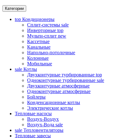
Категории
top
Кондиционеры
Сплит-системы
sale
Инверторные
top
Мульти-сплит
new
Кассетные
Канальные
Напольно-потолочные
Колонные
Мобильные
sale
Котлы
Двухконтурные турбированные
top
Одноконтурные турбированные
sale
Двухконтурные атмосферные
Одноконтурные атмосферные
Бойлеры
Конденсационные котлы
Электрические котлы
Тепловые насосы
Воздух-Воздух
Воздух-Вода
sale
sale
Тепловентиляторы
Тепловые завесы