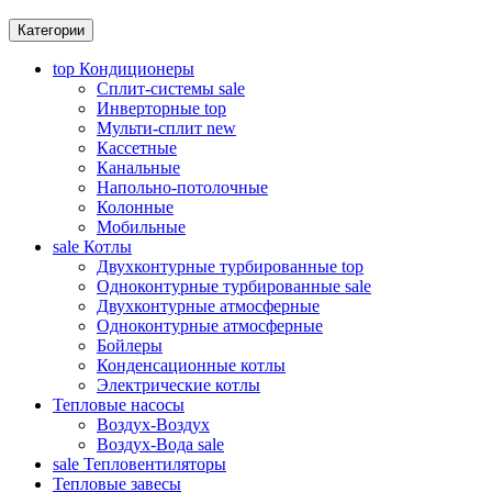
Категории
top
Кондиционеры
Сплит-системы
sale
Инверторные
top
Мульти-сплит
new
Кассетные
Канальные
Напольно-потолочные
Колонные
Мобильные
sale
Котлы
Двухконтурные турбированные
top
Одноконтурные турбированные
sale
Двухконтурные атмосферные
Одноконтурные атмосферные
Бойлеры
Конденсационные котлы
Электрические котлы
Тепловые насосы
Воздух-Воздух
Воздух-Вода
sale
sale
Тепловентиляторы
Тепловые завесы