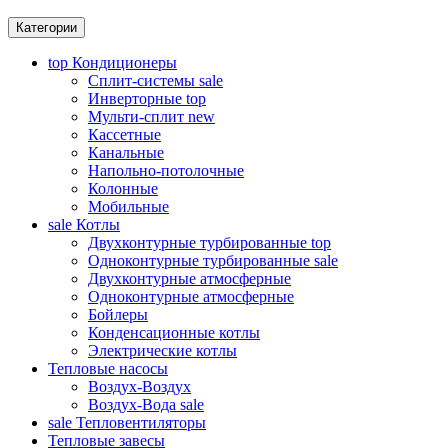
Категории
top
Кондиционеры
Сплит-системы
sale
Инверторные
top
Мульти-сплит
new
Кассетные
Канальные
Напольно-потолочные
Колонные
Мобильные
sale
Котлы
Двухконтурные турбированные
top
Одноконтурные турбированные
sale
Двухконтурные атмосферные
Одноконтурные атмосферные
Бойлеры
Конденсационные котлы
Электрические котлы
Тепловые насосы
Воздух-Воздух
Воздух-Вода
sale
sale
Тепловентиляторы
Тепловые завесы