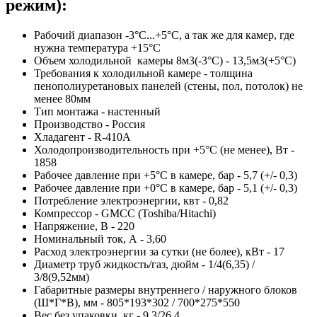
режим):
Рабочий диапазон -3°C...+5°C, а так же для камер, где
нужна температура +15°C
Объем холодильной камеры 8м3(-3°C) - 13,5м3(+5°C)
Требования к холодильной камере - толщина
пенополиуретановых панелей (стены, пол, потолок) не
менее 80мм
Тип монтажа - настенный
Производство - Россия
Хладагент - R-410A
Холодопроизводительность при +5°C (не менее), Вт -
1858
Рабочее давление при +5°C в камере, бар - 5,7 (+/- 0,3)
Рабочее давление при +0­°C в камере, бар - 5,1 (+/- 0,3)
Потребление электроэнергии, квт - 0,82
Компрессор - GMCC (Toshiba/Hitachi)
Напряжение, В - 220
Номинальный ток, А - 3,60
Расход электроэнергии за сутки (не более), кВт - 17
Диаметр труб жидкость/газ, дюйм - 1/4(6,35) /
3/8(9,52мм)
Габаритные размеры внутреннего / наружного блоков
(Ш*Г*В), мм - 805*193*302 / 700*275*550
Вес без упаковки, кг - 9,3/26,4