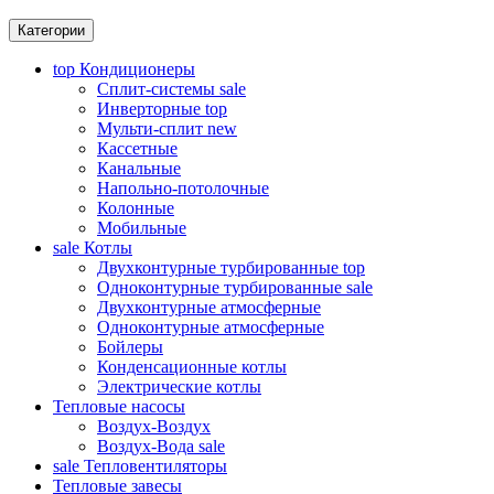
Категории
top
Кондиционеры
Сплит-системы
sale
Инверторные
top
Мульти-сплит
new
Кассетные
Канальные
Напольно-потолочные
Колонные
Мобильные
sale
Котлы
Двухконтурные турбированные
top
Одноконтурные турбированные
sale
Двухконтурные атмосферные
Одноконтурные атмосферные
Бойлеры
Конденсационные котлы
Электрические котлы
Тепловые насосы
Воздух-Воздух
Воздух-Вода
sale
sale
Тепловентиляторы
Тепловые завесы