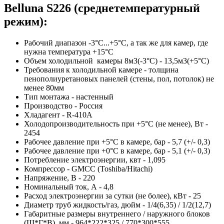
Belluna S226 (среднетемпературный
режим):
Рабочий диапазон -3°C...+5°C, а так же для камер, где
нужна температура +15°C
Объем холодильной камеры 8м3(-3°C) - 13,5м3(+5°C)
Требования к холодильной камере - толщина
пенополиуретановых панелей (стены, пол, потолок) не
менее 80мм
Тип монтажа - настенный
Производство - Россия
Хладагент - R-410A
Холодопроизводительность при +5°C (не менее), Вт -
2454
Рабочее давление при +5°C в камере, бар - 5,7 (+/- 0,3)
Рабочее давление при +0­°C в камере, бар - 5,1 (+/- 0,3)
Потребление электроэнергии, квт - 1,095
Компрессор - GMCC (Toshiba/Hitachi)
Напряжение, В - 220
Номинальный ток, А - 4,8
Расход электроэнергии за сутки (не более), кВт - 25
Диаметр труб жидкость/газ, дюйм - 1/4(6,35) / 1/2(12,7)
Габаритные размеры внутреннего / наружного блоков
(Ш*Г*В), мм - 964*222*325 / 770*300*555