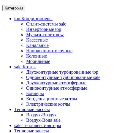
Категории
top
Кондиционеры
Сплит-системы
sale
Инверторные
top
Мульти-сплит
new
Кассетные
Канальные
Напольно-потолочные
Колонные
Мобильные
sale
Котлы
Двухконтурные турбированные
top
Одноконтурные турбированные
sale
Двухконтурные атмосферные
Одноконтурные атмосферные
Бойлеры
Конденсационные котлы
Электрические котлы
Тепловые насосы
Воздух-Воздух
Воздух-Вода
sale
sale
Тепловентиляторы
Тепловые завесы