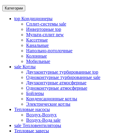
Категории
top
Кондиционеры
Сплит-системы
sale
Инверторные
top
Мульти-сплит
new
Кассетные
Канальные
Напольно-потолочные
Колонные
Мобильные
sale
Котлы
Двухконтурные турбированные
top
Одноконтурные турбированные
sale
Двухконтурные атмосферные
Одноконтурные атмосферные
Бойлеры
Конденсационные котлы
Электрические котлы
Тепловые насосы
Воздух-Воздух
Воздух-Вода
sale
sale
Тепловентиляторы
Тепловые завесы