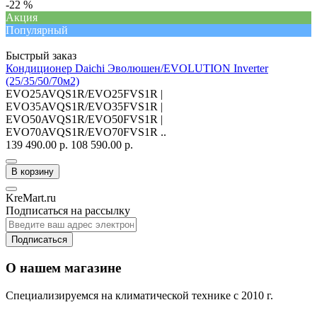
-22 %
Акция
Популярный
Быстрый заказ
Кондиционер Daichi Эволюшен/EVOLUTION Inverter
(25/35/50/70м2)
EVO25AVQS1R/EVO25FVS1R |
EVO35AVQS1R/EVO35FVS1R |
EVO50AVQS1R/EVO50FVS1R |
EVO70AVQS1R/EVO70FVS1R ..
139 490.00 р.
108 590.00 р.
В корзину
KreMart.ru
Подписаться на рассылку
Подписаться
О нашем магазине
Специализируемся на климатической технике с 2010 г.