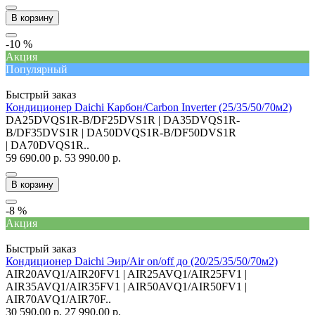
В корзину
-10 %
Акция
Популярный
Быстрый заказ
Кондиционер Daichi Карбон/Carbon Inverter (25/35/50/70м2)
DA25DVQS1R-B/DF25DVS1R | DA35DVQS1R-
B/DF35DVS1R | DA50DVQS1R-B/DF50DVS1R
| DA70DVQS1R..
59 690.00 р.
53 990.00 р.
В корзину
-8 %
Акция
Быстрый заказ
Кондиционер Daichi Эир/Air on/off до (20/25/35/50/70м2)
AIR20AVQ1/AIR20FV1 | AIR25AVQ1/AIR25FV1 |
AIR35AVQ1/AIR35FV1 | AIR50AVQ1/AIR50FV1 |
AIR70AVQ1/AIR70F..
30 590.00 р.
27 990.00 р.