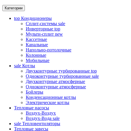
Категории
top
Кондиционеры
Сплит-системы
sale
Инверторные
top
Мульти-сплит
new
Кассетные
Канальные
Напольно-потолочные
Колонные
Мобильные
sale
Котлы
Двухконтурные турбированные
top
Одноконтурные турбированные
sale
Двухконтурные атмосферные
Одноконтурные атмосферные
Бойлеры
Конденсационные котлы
Электрические котлы
Тепловые насосы
Воздух-Воздух
Воздух-Вода
sale
sale
Тепловентиляторы
Тепловые завесы