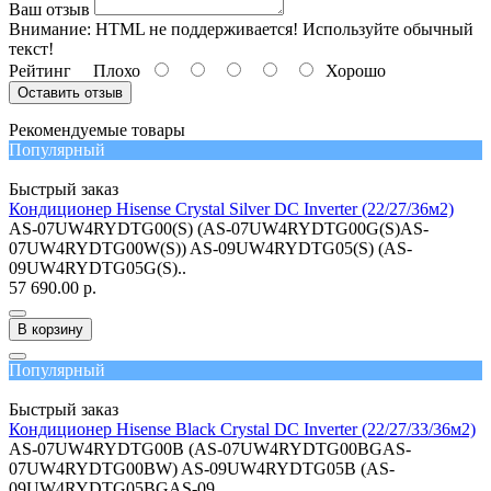
Ваш отзыв
Внимание:
HTML не поддерживается! Используйте обычный
текст!
Рейтинг
Плохо
Хорошо
Оставить отзыв
Рекомендуемые товары
Популярный
Быстрый заказ
Кондиционер Hisense Crystal Silver DC Inverter (22/27/36м2)
AS-07UW4RYDTG00(S) (AS-07UW4RYDTG00G(S)AS-
07UW4RYDTG00W(S)) AS-09UW4RYDTG05(S) (AS-
09UW4RYDTG05G(S)..
57 690.00 р.
В корзину
Популярный
Быстрый заказ
Кондиционер Hisense Black Crystal DC Inverter (22/27/33/36м2)
AS-07UW4RYDTG00B (AS-07UW4RYDTG00BGAS-
07UW4RYDTG00BW) AS-09UW4RYDTG05B (AS-
09UW4RYDTG05BGAS-09..