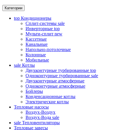
Категории
top
Кондиционеры
Сплит-системы
sale
Инверторные
top
Мульти-сплит
new
Кассетные
Канальные
Напольно-потолочные
Колонные
Мобильные
sale
Котлы
Двухконтурные турбированные
top
Одноконтурные турбированные
sale
Двухконтурные атмосферные
Одноконтурные атмосферные
Бойлеры
Конденсационные котлы
Электрические котлы
Тепловые насосы
Воздух-Воздух
Воздух-Вода
sale
sale
Тепловентиляторы
Тепловые завесы