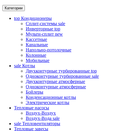
Категории
top
Кондиционеры
Сплит-системы
sale
Инверторные
top
Мульти-сплит
new
Кассетные
Канальные
Напольно-потолочные
Колонные
Мобильные
sale
Котлы
Двухконтурные турбированные
top
Одноконтурные турбированные
sale
Двухконтурные атмосферные
Одноконтурные атмосферные
Бойлеры
Конденсационные котлы
Электрические котлы
Тепловые насосы
Воздух-Воздух
Воздух-Вода
sale
sale
Тепловентиляторы
Тепловые завесы