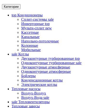
Категории
top
Кондиционеры
Сплит-системы
sale
Инверторные
top
Мульти-сплит
new
Кассетные
Канальные
Напольно-потолочные
Колонные
Мобильные
sale
Котлы
Двухконтурные турбированные
top
Одноконтурные турбированные
sale
Двухконтурные атмосферные
Одноконтурные атмосферные
Бойлеры
Конденсационные котлы
Электрические котлы
Тепловые насосы
Воздух-Воздух
Воздух-Вода
sale
sale
Тепловентиляторы
Тепловые завесы