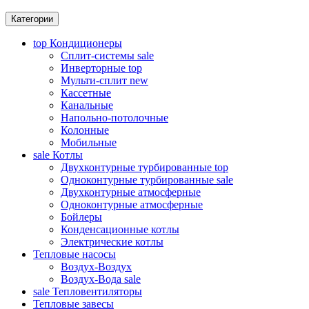
Категории
top
Кондиционеры
Сплит-системы
sale
Инверторные
top
Мульти-сплит
new
Кассетные
Канальные
Напольно-потолочные
Колонные
Мобильные
sale
Котлы
Двухконтурные турбированные
top
Одноконтурные турбированные
sale
Двухконтурные атмосферные
Одноконтурные атмосферные
Бойлеры
Конденсационные котлы
Электрические котлы
Тепловые насосы
Воздух-Воздух
Воздух-Вода
sale
sale
Тепловентиляторы
Тепловые завесы