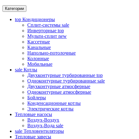
Категории
top
Кондиционеры
Сплит-системы
sale
Инверторные
top
Мульти-сплит
new
Кассетные
Канальные
Напольно-потолочные
Колонные
Мобильные
sale
Котлы
Двухконтурные турбированные
top
Одноконтурные турбированные
sale
Двухконтурные атмосферные
Одноконтурные атмосферные
Бойлеры
Конденсационные котлы
Электрические котлы
Тепловые насосы
Воздух-Воздух
Воздух-Вода
sale
sale
Тепловентиляторы
Тепловые завесы