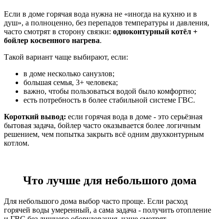
Если в доме горячая вода нужна не «иногда на кухню и в
душ», а полноценно, без перепадов температуры и давления,
часто смотрят в сторону связки:
одноконтурный котёл +
бойлер косвенного нагрева
.
Такой вариант чаще выбирают, если:
в доме несколько санузлов;
большая семья, 3+ человека;
важно, чтобы пользоваться водой было комфортно;
есть потребность в более стабильной системе ГВС.
Короткий вывод:
если горячая вода в доме - это серьёзная
бытовая задача, бойлер часто оказывается более логичным
решением, чем попытка закрыть всё одним двухконтурным
котлом.
Что лучше для небольшого дома
Для небольшого дома выбор часто проще. Если расход
горячей воды умеренный, а сама задача - получить отопление
и ГВС без лишнего оборудования, чаще смотрят