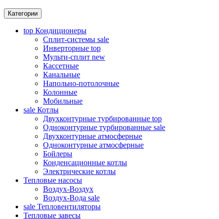
Категории
top
Кондиционеры
Сплит-системы
sale
Инверторные
top
Мульти-сплит
new
Кассетные
Канальные
Напольно-потолочные
Колонные
Мобильные
sale
Котлы
Двухконтурные турбированные
top
Одноконтурные турбированные
sale
Двухконтурные атмосферные
Одноконтурные атмосферные
Бойлеры
Конденсационные котлы
Электрические котлы
Тепловые насосы
Воздух-Воздух
Воздух-Вода
sale
sale
Тепловентиляторы
Тепловые завесы