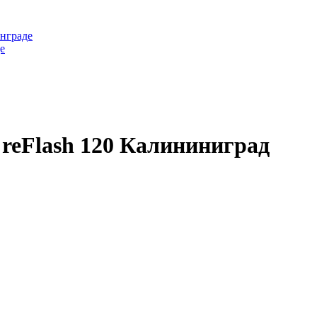
нграде
е
reFlash 120 Калининиград