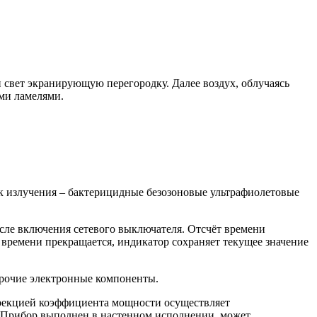
свет экранирующую перегородку. Далее воздух, облучаясь
ми ламелями.
ник излучения – бактерицидные безозоновые ультрафиолетовые
сле включения сетевого выключателя. Отсчёт времени
 времени прекращается, индикатор сохраняет текущее значение
прочие электронные компоненты.
ррекцией коэффициента мощности осуществляет
. Прибор выполнен в настенном исполнении, может