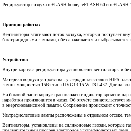
Рециркулятор воздуха reFLASH home, reFLASH 60 и reFLASH 1
Принцип работы:
Вентиляторы втягивают поток воздуха, который поступает вну
бактерицидными лампами, обеззараживается и выбрасывается
Устройство:
Внутри корпуса рециркулятора установлены вентиляторы и бе
Материал корпуса устройства - углеродистая сталь и HIPS пла
лампы мощностью 15Вт типа UVG13 15 W Т8 L437. Длина вол
На боковой части корпуса расположен индикатор времени нара
наработки производится в часах. Об отсчёте свидетельствует 
в энергонезависимой памяти. Сохранение происходит с точнос
Ультрафиолетовые лампы расположены в отдельном отсеке, те
Вентиляторы, установлены на силиконовые гвозди, которые г
предварительный прогрев электродов ультрафиолетовых ламп, 