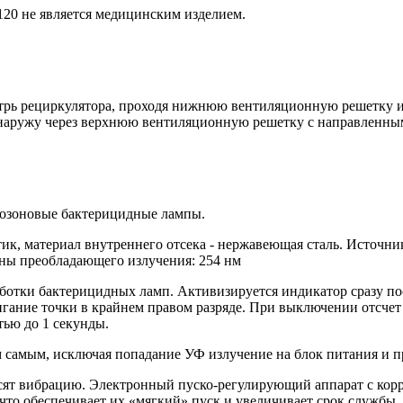
20 не является медицинским изделием.
трь рециркулятора, проходя нижнюю вентиляционную решетку и 
 наружу через верхнюю вентиляционную решетку с направленны
зозоновые бактерицидные лампы.
стик, материал внутреннего отсека - нержавеющая сталь. Источ
ны преобладающего излучения: 254 нм
ботки бактерицидных ламп. Активизируется индикатор сразу по
мигание точки в крайнем правом разряде. При выключении отсчет
тью до 1 секунды.
м самым, исключая попадание УФ излучение на блок питания и 
асят вибрацию. Электронный пуско-регулирующий аппарат с ко
что обеспечивает их «мягкий» пуск и увеличивает срок службы