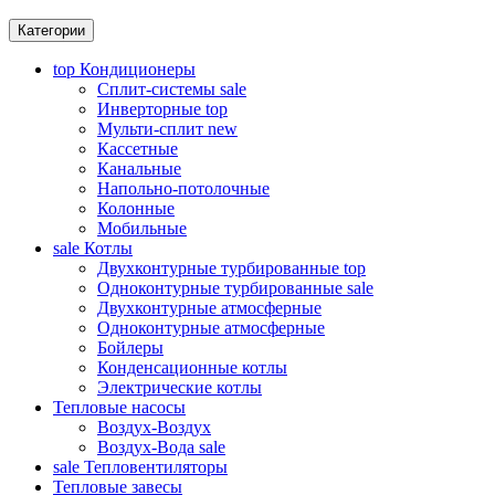
Категории
top
Кондиционеры
Сплит-системы
sale
Инверторные
top
Мульти-сплит
new
Кассетные
Канальные
Напольно-потолочные
Колонные
Мобильные
sale
Котлы
Двухконтурные турбированные
top
Одноконтурные турбированные
sale
Двухконтурные атмосферные
Одноконтурные атмосферные
Бойлеры
Конденсационные котлы
Электрические котлы
Тепловые насосы
Воздух-Воздух
Воздух-Вода
sale
sale
Тепловентиляторы
Тепловые завесы