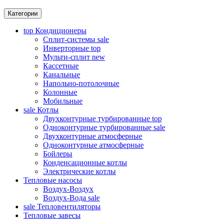
Категории
top
Кондиционеры
Сплит-системы
sale
Инверторные
top
Мульти-сплит
new
Кассетные
Канальные
Напольно-потолочные
Колонные
Мобильные
sale
Котлы
Двухконтурные турбированные
top
Одноконтурные турбированные
sale
Двухконтурные атмосферные
Одноконтурные атмосферные
Бойлеры
Конденсационные котлы
Электрические котлы
Тепловые насосы
Воздух-Воздух
Воздух-Вода
sale
sale
Тепловентиляторы
Тепловые завесы