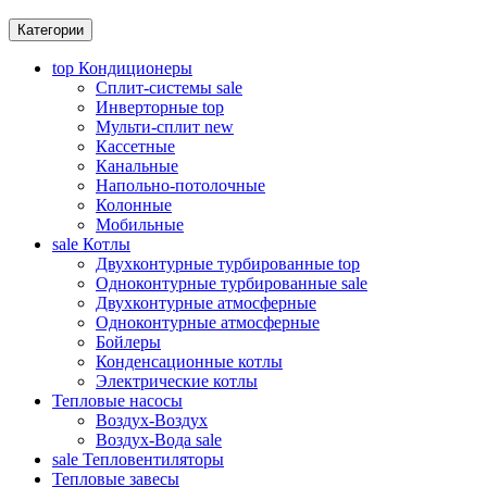
Категории
top
Кондиционеры
Сплит-системы
sale
Инверторные
top
Мульти-сплит
new
Кассетные
Канальные
Напольно-потолочные
Колонные
Мобильные
sale
Котлы
Двухконтурные турбированные
top
Одноконтурные турбированные
sale
Двухконтурные атмосферные
Одноконтурные атмосферные
Бойлеры
Конденсационные котлы
Электрические котлы
Тепловые насосы
Воздух-Воздух
Воздух-Вода
sale
sale
Тепловентиляторы
Тепловые завесы