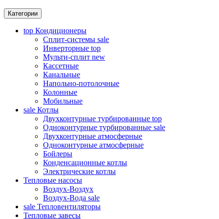
Категории
top
Кондиционеры
Сплит-системы
sale
Инверторные
top
Мульти-сплит
new
Кассетные
Канальные
Напольно-потолочные
Колонные
Мобильные
sale
Котлы
Двухконтурные турбированные
top
Одноконтурные турбированные
sale
Двухконтурные атмосферные
Одноконтурные атмосферные
Бойлеры
Конденсационные котлы
Электрические котлы
Тепловые насосы
Воздух-Воздух
Воздух-Вода
sale
sale
Тепловентиляторы
Тепловые завесы