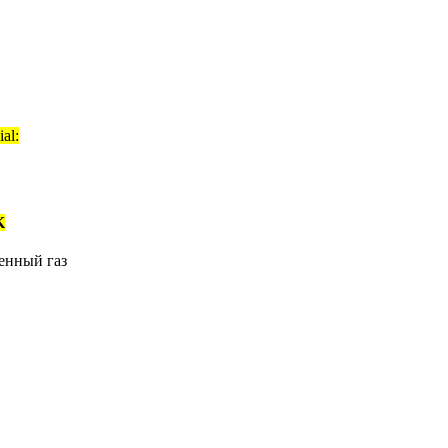
al:
K
енный газ