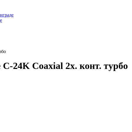
нграде
е
рбо
C-24K Coaxial 2х. конт. турбо