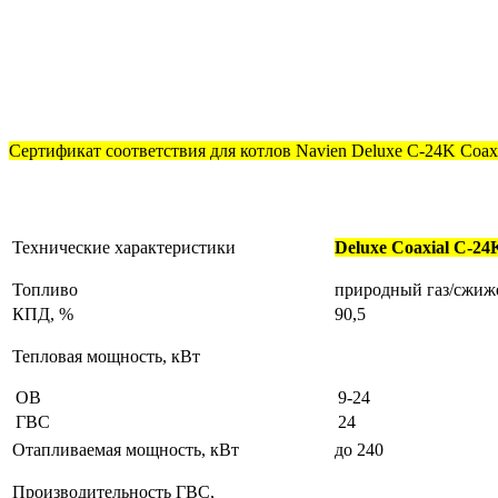
Сертификат соответствия для котлов Navien Deluxe C-24K Coaxi
Технические характеристики
Deluxe Coaxial C-24
Топливо
природный газ/сжиж
КПД, %
90,5
Тепловая мощность, кВт
ОВ
9-24
ГВС
24
Отапливаемая мощность, кВт
до 240
Производительность ГВС,