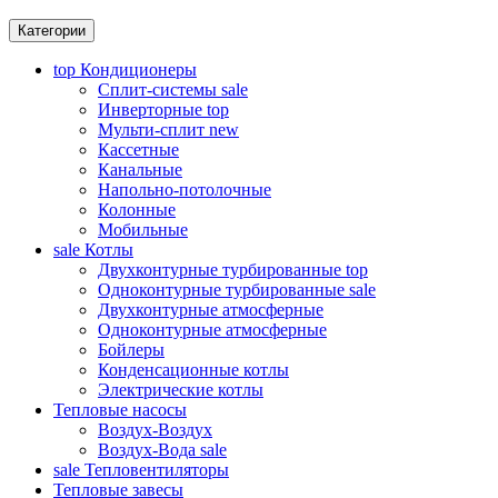
Категории
top
Кондиционеры
Сплит-системы
sale
Инверторные
top
Мульти-сплит
new
Кассетные
Канальные
Напольно-потолочные
Колонные
Мобильные
sale
Котлы
Двухконтурные турбированные
top
Одноконтурные турбированные
sale
Двухконтурные атмосферные
Одноконтурные атмосферные
Бойлеры
Конденсационные котлы
Электрические котлы
Тепловые насосы
Воздух-Воздух
Воздух-Вода
sale
sale
Тепловентиляторы
Тепловые завесы