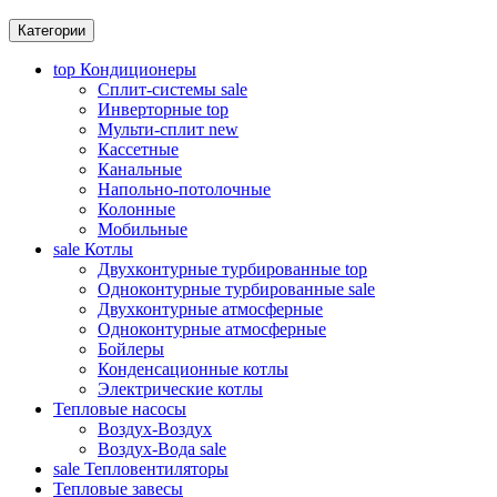
Категории
top
Кондиционеры
Сплит-системы
sale
Инверторные
top
Мульти-сплит
new
Кассетные
Канальные
Напольно-потолочные
Колонные
Мобильные
sale
Котлы
Двухконтурные турбированные
top
Одноконтурные турбированные
sale
Двухконтурные атмосферные
Одноконтурные атмосферные
Бойлеры
Конденсационные котлы
Электрические котлы
Тепловые насосы
Воздух-Воздух
Воздух-Вода
sale
sale
Тепловентиляторы
Тепловые завесы