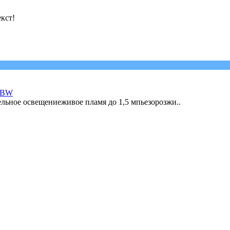
кст!
W-BW
ьное освещениеживое пламя до 1,5 мпьезорозжи..