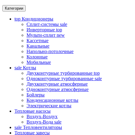
Категории
top
Кондиционеры
Сплит-системы
sale
Инверторные
top
Мульти-сплит
new
Кассетные
Канальные
Напольно-потолочные
Колонные
Мобильные
sale
Котлы
Двухконтурные турбированные
top
Одноконтурные турбированные
sale
Двухконтурные атмосферные
Одноконтурные атмосферные
Бойлеры
Конденсационные котлы
Электрические котлы
Тепловые насосы
Воздух-Воздух
Воздух-Вода
sale
sale
Тепловентиляторы
Тепловые завесы